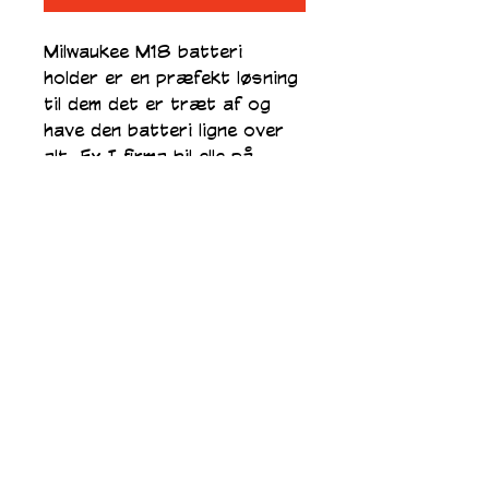
Milwaukee M18 batteri 
holder er en præfekt løsning 
til dem det er træt af og 
have den batteri ligne over 
alt. Fx i firma bil elle på 
værksted. kan både købs i 
pla. som er den til hobby elle 
vis de ikke bliver bruget 
meget. det slags også en 
der er men holdbar som er 
printe i petg.  
Mmk3d. Printer 2025
mail:
Kousgaard03@gmail.com
telefonnummer:
22 33 56 82