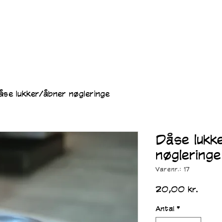
se lukker/åbner nøgleringe
Dåse lukk
nøgleringe
Varenr.: 17
Pris
20,00 kr.
Antal
*