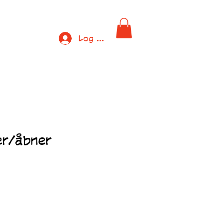
Log ind
er/åbner